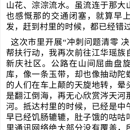
山花、淙淙流水。虽流连于那大
也感慨那的交通闭塞，就算早
发，赶到村里的时候，都已经错
这次市里开展“冲刺问题清零 决
帮扶行动，我再次前往江华瑶族
新庆社区。公路在山间屈曲盘
库，像一条玉带，却也像抽动陀
的人们在车上颠的天旋地转，晕
是翻江倒海，再无心欣赏涔天河
河。抵达村里的时候，已经是中
早已经饥肠辘辘，肚子饿的咕咕
里通讯网络绝大部分没有覆盖，