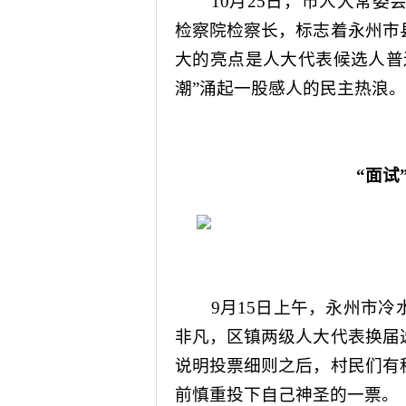
10
月
25
日，市人大常委
检察院检察长，标志着永州市
大的亮点是人大代表候选人普
潮”涌起一股感人的民主热浪。
“
面试
9
月
15
日上午，永州市冷
非凡，区镇两级人大代表换届
说明投票细则之后，村民们有
前慎重投下自己神圣的一票。