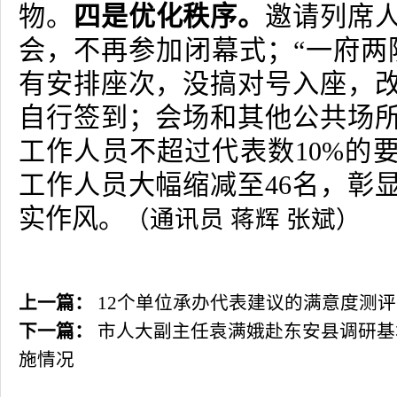
物。
四是优化秩序。
邀请列席
会，不再参加闭幕式；“一府两
有安排座次，没搞对号入座，
自行签到；会场和其他公共场
工作人员不超过代表数
10%
的
工作人员大幅缩减至
46
名，彰
实作风。
（通讯员 蒋辉 张斌）
上一篇：
12个单位承办代表建议的满意度测
下一篇：
市人大副主任袁满娥赴东安县调研基
施情况