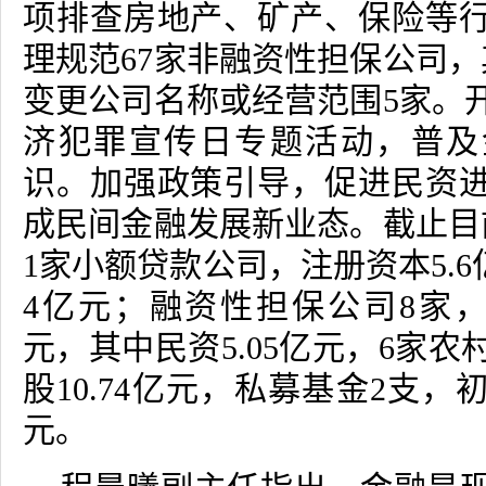
项排查房地产、矿产、保险等
理规范
67
家非融资性担保公司，
变更公司名称或经营范围
5
家。
济犯罪宣传日专题活动，普及
识。加强政策引导，促进民资
成民间金融发展新业态。截止目
1
家小额贷款公司，注册资本
5.6
4
亿元；融资性担保公司
8
家
元，其中民资
5.05
亿元，
6
家农
股
10.74
亿元，私募基金
2
支，
元。