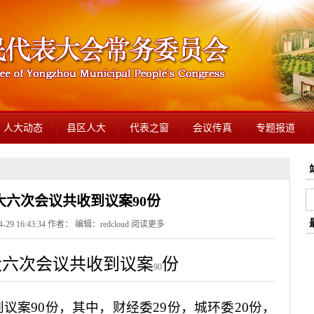
人大动态
县区人大
代表之窗
会议传真
专题报道
大六次会议共收到议案90份
29 16:43:34 作者： 编辑：redcloud
阅读更多
大六次会议共收到议案
份
90
到议案
90
份，其中，财经委
29
份，城环委
20
份，