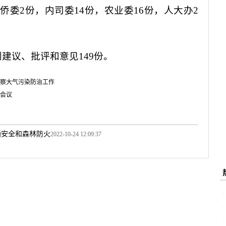
侨委
2
份，内司委
14
份，农业委
16
份，人大办
2
到建议、批评和意见
149
份。
察大气污染防治工作
会议
通安全和森林防火
2022-10-24 12:09:37