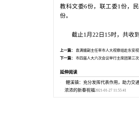
教科文委
6
份，联工委
1
份，民
份。
截止
1
月
22
日
15
时，共收
上一篇：
袁满娥副主任率市人大视察组赴东安视
下一篇：
市四届人大六次会议举行主席团第三次
延伸阅读
鲤溪镇：充分发挥代表作用，助力交
浓浓的新春祝福
2021-01-27 11:55:41