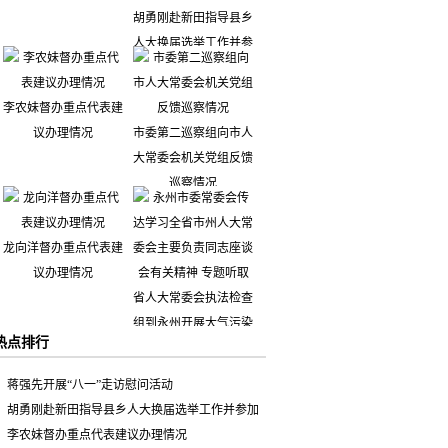
胡勇刚赴新田指导县乡
人大换届选举工作并参
加市人大代表小组主题
活动
李农妹督办重点代表建
议办理情况
市委第二巡察组向市人
大常委会机关党组反馈
巡察情况
龙向洋督办重点代表建
议办理情况
热点排行
蒋强先开展“八一”走访慰问活动
永州市委常委会传达学
胡勇刚赴新田指导县乡人大换届选举工作并参加
习全省市州人大常委会
市人大代表小组主题活动
李农妹督办重点代表建议办理情况