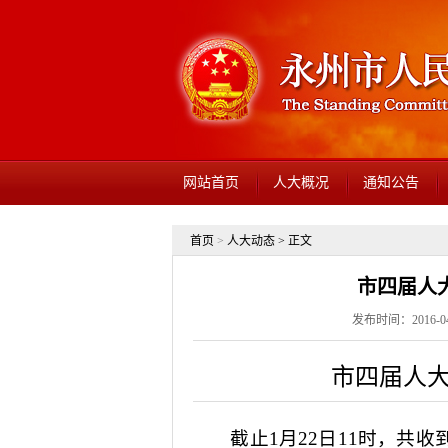
网站首页
人大概况
通知公告
首页
>
人大动态
> 正文
市四届人
发布时间：2016-04-
市四届人
截止
1
月
22
日
11
时，共收