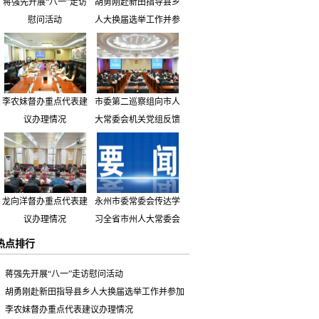
蒋强先开展“八一”走访
胡勇刚赴新田指导县乡
慰问活动
人大换届选举工作并参
加市人大代表小组主题
活动
李农妹督办重点代表建
市委第二巡察组向市人
议办理情况
大常委会机关党组反馈
巡察情况
龙向洋督办重点代表建
永州市委常委会传达学
议办理情况
习全省市州人大常委会
主要负责同志座谈会有
热点排行
关精神 专题听取省人
大常委会执法检查组到
蒋强先开展“八一”走访慰问活动
永州开展大气污染防治
胡勇刚赴新田指导县乡人大换届选举工作并参加
相关法律法规执法检查
市人大代表小组主题活动
李农妹督办重点代表建议办理情况