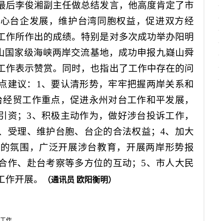
最后李俊湘副主任做总结发言，他高度肯定了市
关心台企发展，维护台湾同胞权益，促进双方经
工作所作出的成绩。特别是对多次成功举办阳明
明山国家级海峡两岸交流基地，成功申报九嶷山舜
工作表示赞赏。同时，也指出了工作中存在的问
点建议：
1
、要认清形势，牢牢把握两岸关系和
台经贸工作重点，促进永州对台工作和平发展，
引资；
3
、积极主动作为，做好涉台投诉工作，
、受理、维护台胞、台企的合法权益；
4
、加大
展的氛围，广泛开展涉台教育，开展两岸形势报
合作、赴台考察等多方位的互动；
5
、市人大民
工作开展。
（通讯员 欧阳衡明）
工作