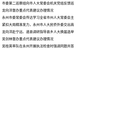
情况汇报
市委第二巡察组向市人大常委会机关党组反馈巡
察情况
龙向洋督办重点代表建议办理情况
永州市委常委会传达学习全省市州人大常委会主
要负责同志座谈会有关精神 专题听取省人大常委会
紧扣大局精准发力，永州市人大民侨外委交出高
执法检查组到永州开展大气污染防治相关法律法规
质量履职答卷
龙向洋赴宁远、道县调研指导县乡人大换届选举
执法检查情况汇报
并督导安全生产工作
吴剑林督办重点代表建议办理情况
吴桂英率队在永州开展执法检查时强调同题共答
助力美丽湖南建设