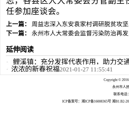
志，各县区人大常委会分管副主
任参加座谈会。
上一篇：
周益志深入东安袁家村调研脱贫攻坚
下一篇：
永州市人大常委会监督污染防治再发
延伸阅读
鲤溪镇：充分发挥代表作用，助力交
浓浓的新春祝福
2021-01-27 11:55:41
2022-10-24 12:09:37
Copyright © 2016
永州市人
联系电话：07
ICP备案号：
湘ICP备16008365号
湘B1.B2-20